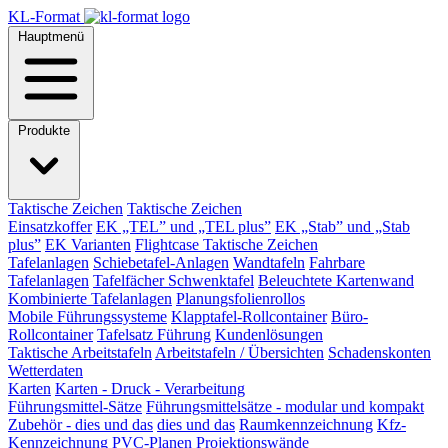
KL-Format
Hauptmenü
Produkte
Taktische Zeichen
Taktische Zeichen
Einsatzkoffer
EK „TEL” und „TEL plus”
EK „Stab” und „Stab
plus”
EK Varianten
Flightcase Taktische Zeichen
Tafelanlagen
Schiebetafel-Anlagen
Wandtafeln
Fahrbare
Tafelanlagen
Tafelfächer Schwenktafel
Beleuchtete Kartenwand
Kombinierte Tafelanlagen
Planungsfolienrollos
Mobile Führungssysteme
Klapptafel-Rollcontainer
Büro-
Rollcontainer
Tafelsatz Führung
Kundenlösungen
Taktische Arbeitstafeln
Arbeitstafeln / Übersichten
Schadenskonten
Wetterdaten
Karten
Karten - Druck - Verarbeitung
Führungsmittel-Sätze
Führungsmittelsätze - modular und kompakt
Zubehör - dies und das
dies und das
Raumkennzeichnung
Kfz-
Kennzeichnung
PVC-Planen
Projektionswände